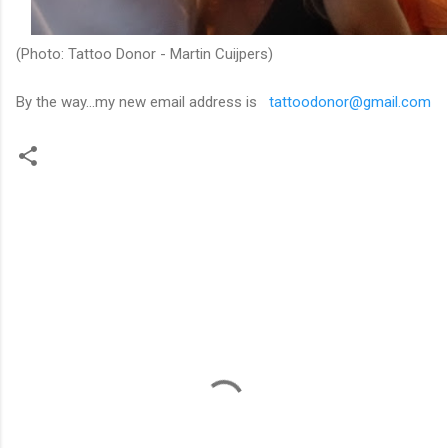
(Photo: Tattoo Donor - Martin Cuijpers)
By the way...my new email address is
tattoodonor@gmail.com
C
o
m
m
e
n
t
s